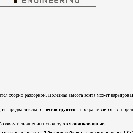
ется сборно-разборной. Полезная высота зонта может варьирова
ция предварительно
пескоструится
и окрашивается в порош
 базовом исполнении используются
оцинкованные.
тся устанавливать на
2 бетонных блока
размером не менее
1,0х