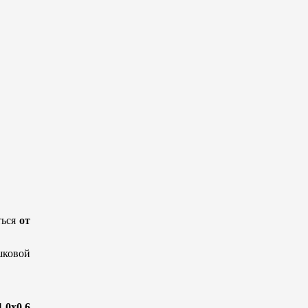
ться
от
ковой
1,0х0,6