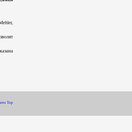
Mehler,
зволят
казана
oto Top