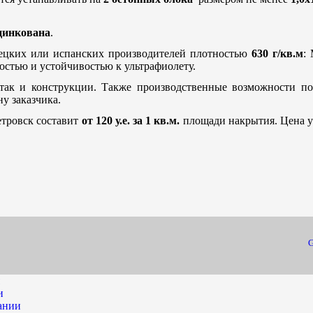
цинкована
.
цких или испанских производителей плотностью
630 г/кв.м
: 
остью и устойчивостью к ультрафиолету.
так и конструкции. Также производственные возможности по
у заказчика.
етровск составит
от 120 у.е. за 1 кв.м.
площади накрытия. Цена у
G
и
ании